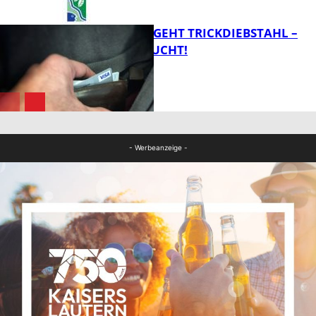
FB News
PÄRCHEN BEGEHT TRICKDIEBSTAHL –
ZEUGEN GESUCHT!
FB Kultur
FB News
- Werbeanzeige -