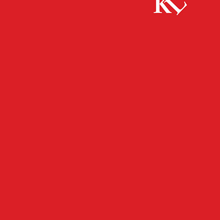
Start
FB News
Randalierer beschädigt Autos
FB NEWS
POLIZEI
TWITTER NEWS