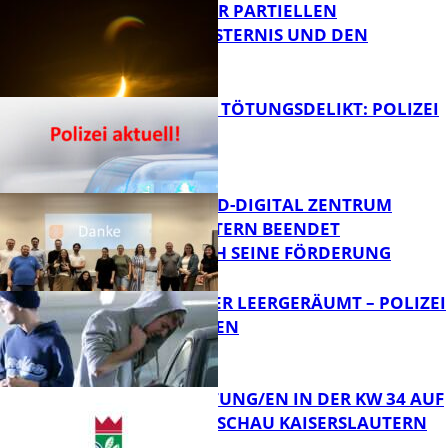
VORTRAG ZUR PARTIELLEN
SONNENFINSTERNIS UND DEN
PERSEIDEN
FB News
VERSUCHTES TÖTUNGSDELIKT: POLIZEI
ERMITTELT
Bildung
MITTELSTAND-DIGITAL ZENTRUM
KAISERSLAUTERN BEENDET
ERFOLGREICH SEINE FÖRDERUNG
FB News
TRANSPORTER LEERGERÄUMT – POLIZEI
SUCHT ZEUGEN
FB News
VERANSTALTUNG/EN IN DER KW 34 AUF
DER GARTENSCHAU KAISERSLAUTERN