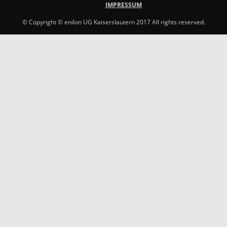
IMPRESSUM
© Copyright © enilon UG Kaiserslautern 2017 All rights reserved.