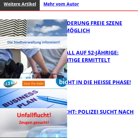
Weitere Artikel
Mehr vom Autor
PROJEKTFÖRDERUNG FREIE SZENE
WEITERHIN MÖGLICH
RAUBÜBERFALL AUF 52-JÄHRIGE:
TATVERDÄCHTIGE ERMITTELT
FB Kultur
1,2,3 GO® GEHT IN DIE HEISSE PHASE!
FB News
UNFALLFLUCHT: POLIZEI SUCHT NACH
ZEUGEN
Bildung