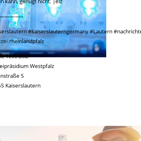
n kann, genügt nicht. |elz
————–
serslautern #kaiserslauterngermany #Lautern #nachrichtenk
izei.rheinlandpfalz
le Text/Bild:
zeipräsidium Westpfalz
nstraße 5
5 Kaiserslautern