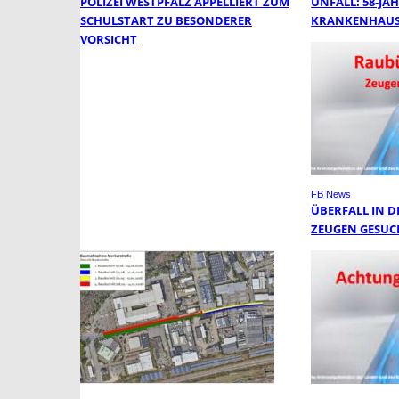
POLIZEI WESTPFALZ APPELLIERT ZUM
UNFALL: 58-JÄH
SCHULSTART ZU BESONDERER
KRANKENHAUS
VORSICHT
FB News
ÜBERFALL IN DE
EUGEN GESUCH