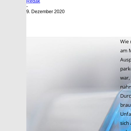
Redak
-
9. Dezember 2020
Wie 
am M
Ausp
park
war,
nahm
Durc
brau
Unfa
sich