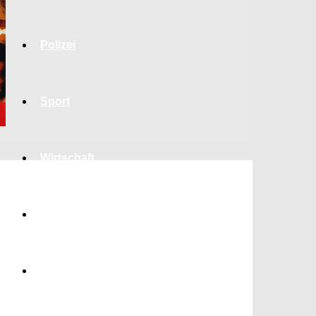
Polizei
Sport
Wirtschaft
Jobs
Bildung