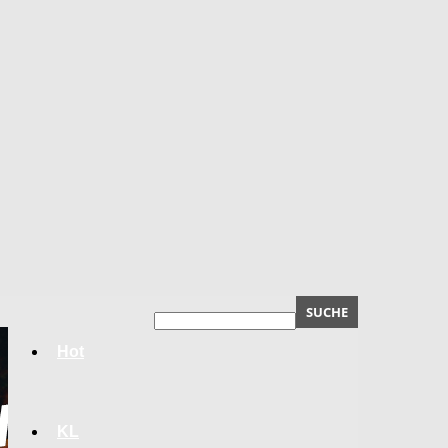
Hot
KL