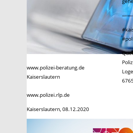
gehe
——
#kai
#pol
Quel
Poli
www.polizei-beratung.de
Loge
Kaiserslautern
6765
www.polizei.rlp.de
Kaiserslautern, 08.12.2020