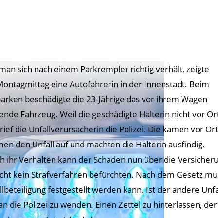
man sich nach einem Parkrempler richtig verhält, zeigte
ontagmittag eine Autofahrerin in der Innenstadt. Beim
arken beschädigte die 23-Jährige das vor ihrem Wagen
ende Fahrzeug. Weil die geschädigte Halterin nicht vor Or
 rief die Unfallverursacherin die Polizei. Die kamen vor Ort
en den Unfall auf und machten die Halterin ausfindig.
h ihr Verhalten kann der Schaden nun über die Versicheru
cht kein Strafverfahren befürchten. Nach dem Gesetz muss
llbeteiligung festgestellt werden kann. Ist der andere Unfal
 an die Polizei zu wenden. Einen Zettel zu hinterlassen, d