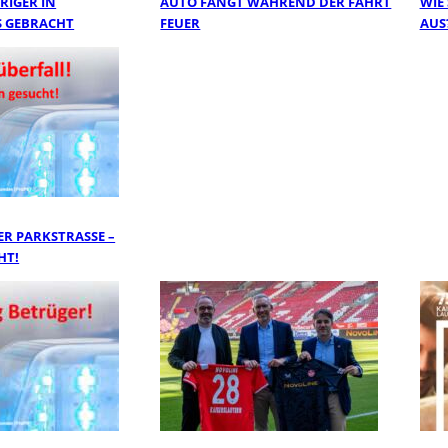
RIGER IN
AUTO FÄNGT WÄHREND DER FAHRT
WIE
 GEBRACHT
FEUER
AUS
R PARKSTRASSE – Z
T!