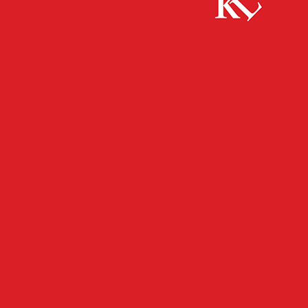
Start
FB News
Home Instead Kaiserslautern startet ab sofort
mit individuellem und persönlichem Betreuungsdienst für...
FB NEWS
WIRTSCHAFT
Home Instead