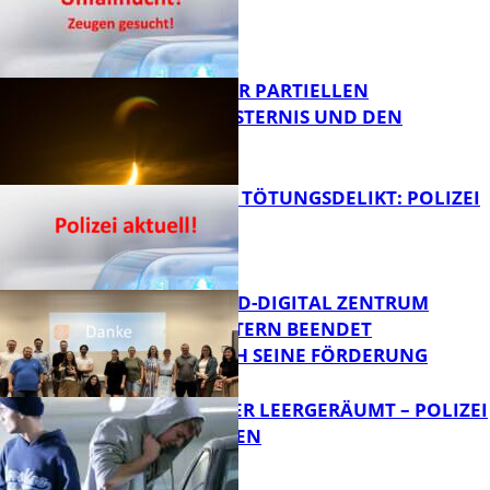
ZEUGEN
Bildung
VORTRAG ZUR PARTIELLEN
SONNENFINSTERNIS UND DEN
PERSEIDEN
FB News
VERSUCHTES TÖTUNGSDELIKT: POLIZEI
ERMITTELT
Bildung
MITTELSTAND-DIGITAL ZENTRUM
KAISERSLAUTERN BEENDET
ERFOLGREICH SEINE FÖRDERUNG
FB News
TRANSPORTER LEERGERÄUMT – POLIZEI
SUCHT ZEUGEN
FB News