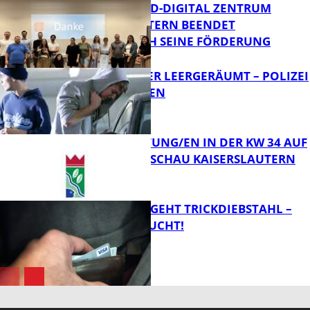
MITTELSTAND-DIGITAL ZENTRUM
KAISERSLAUTERN BEENDET
ERFOLGREICH SEINE FÖRDERUNG
FB News
TRANSPORTER LEERGERÄUMT – POLIZEI
SUCHT ZEUGEN
FB News
VERANSTALTUNG/EN IN DER KW 34 AUF
DER GARTENSCHAU KAISERSLAUTERN
FB News
PÄRCHEN BEGEHT TRICKDIEBSTAHL –
ZEUGEN GESUCHT!
FB Kultur