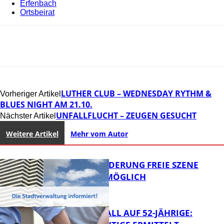
Erfenbach
Ortsbeirat
LUTHER CLUB – WEDNESDAY RYTHM &
Vorheriger Artikel
BLUES NIGHT AM 21.10.
UNFALLFLUCHT – ZEUGEN GESUCHT
Nächster Artikel
Weitere Artikel
Mehr vom Autor
PROJEKTFÖRDERUNG FREIE SZENE
WEITERHIN MÖGLICH
RAUBÜBERFALL AUF 52-JÄHRIGE: