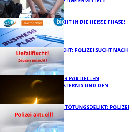
TATVERDÄCHTIGE ERMITTELT
FB Kultur
1,2,3 GO® GEHT IN DIE HEISSE PHASE!
FB News
UNFALLFLUCHT: POLIZEI SUCHT NACH
ZEUGEN
Bildung
VORTRAG ZUR PARTIELLEN
SONNENFINSTERNIS UND DEN
PERSEIDEN
FB News
VERSUCHTES TÖTUNGSDELIKT: POLIZEI
ERMITTELT
Bildung