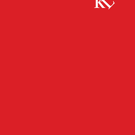
Start
FB News
Bekanntmachung Sitzung des Ortsbeirates
Erfenbach, 28.10.
FB NEWS
KAISERSLAUTERN
TWITTER NEWS