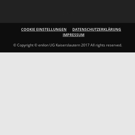
COOKIE EINSTELLUNGEN
DATENSCHUTZERKLÄRUNG
IMPRESSUM
© Copyright © enilon UG Kaiserslautern 2017 All rights reserved.