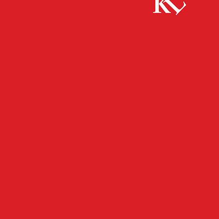
Start
FB Gesundheit
DAK-Gesundheit in Kaiserslautern
schaltet Grippe-Hotline
FB GESUNDHEIT
FB NEWS
KAISERSLAUTERN
TWITTER NEWS