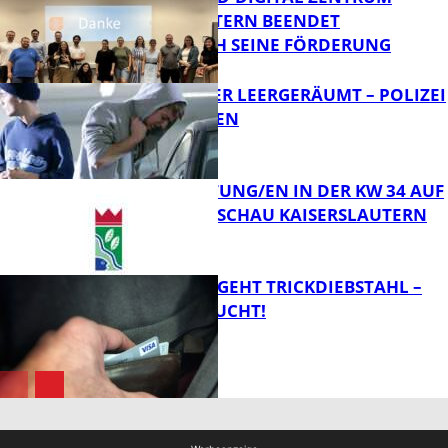
KAISERSLAUTERN BEENDET
ERFOLGREICH SEINE FÖRDERUNG
FB News
TRANSPORTER LEERGERÄUMT – POLIZEI
SUCHT ZEUGEN
FB News
VERANSTALTUNG/EN IN DER KW 34 AUF
DER GARTENSCHAU KAISERSLAUTERN
FB News
PÄRCHEN BEGEHT TRICKDIEBSTAHL –
ZEUGEN GESUCHT!
FB Kultur
FB News