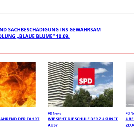
ND SACHBESCHÄDIGUNG INS GEWAHRSAM
LUNG „BLAUE BLUME“ 10.09.
FB News
FB N
WÄHREND DER FAHRT
WIE SIEHT DIE SCHULE DER ZUKUNFT
ÜBER
AUS?
EUG