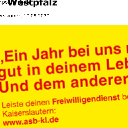
polizei.rlp.de
erslautern, 10.09.2020