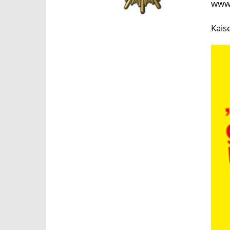
www.
Kais