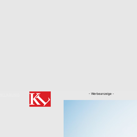
- Werbeanzeige -
RKLÄRUNG
Nachrichten
Kaiserslautern