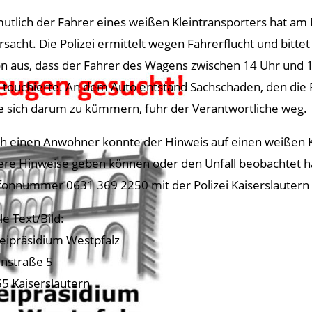
utlich der Fahrer eines weißen Kleintransporters hat am 
rsacht. Die Polizei ermittelt wegen Fahrerflucht und bitt
n aus, dass der Fahrer des Wagens zwischen 14 Uhr und 
 touchierte. An dem Auto entstand Sachschaden, den die P
 sich darum zu kümmern, fuhr der Verantwortliche weg.
h einen Anwohner konnte der Hinweis auf einen weißen Kl
ere Hinweise geben können oder den Unfall beobachtet h
fonnummer 0631 369 2250 mit der Polizei Kaiserslautern 
le Text/Bild:
zeipräsidium Westpfalz
nstraße 5
5 Kaiserslautern