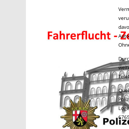
Verm
veru
davo
Auto
Ohne
Durc
weit
Tele
Quel
Poli
Loge
6765