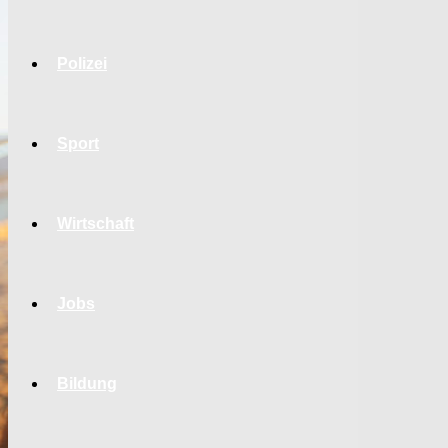
Polizei
Sport
Wirtschaft
Jobs
Bildung