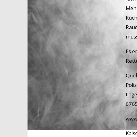
Mehr
Küch
Rauc
muss
Es e
Rett
Quel
Poli
Loge
6765
www.
Kais