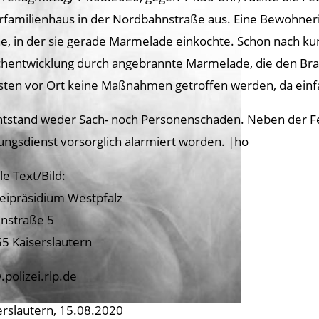
familienhaus in der Nordbahnstraße aus. Eine Bewohnerin
e, in der sie gerade Marmelade einkochte. Schon nach kur
hentwicklung durch angebrannte Marmelade, die den Bra
ten vor Ort keine Maßnahmen getroffen werden, da einf
ntstand weder Sach- noch Personenschaden. Neben der Fe
ungsdienst vorsorglich alarmiert worden. |ho
le Text/Bild:
zeipräsidium Westpfalz
nstraße 5
5 Kaiserslautern
polizei.rlp.de
erslautern, 15.08.2020