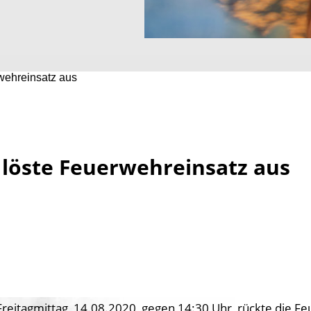
wehreinsatz aus
löste Feuerwehreinsatz aus
reitagmittag, 14.08.2020, gegen 14:30 Uhr, rückte die F