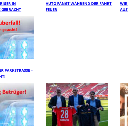
RIGER IN
AUTO FÄNGT WÄHREND DER FAHRT
WIE
 GEBRACHT
FEUER
AUS
R PARKSTRASSE – Z
T!