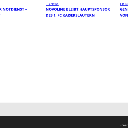
FB News
FB Ku
 NOTDIENST –
NOVOLINE BLEIBT HAUPTSPONSOR
GEN
T
DES 1. FC KAISERSLAUTERN
VON
- Wer