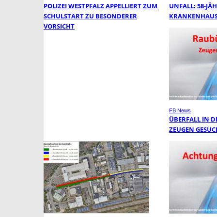
POLIZEI WESTPFALZ APPELLIERT ZUM
UNFALL: 58-JÄH
SCHULSTART ZU BESONDERER
KRANKENHAUS
VORSICHT
FB News
ÜBERFALL IN DE
EUGEN GESUCH