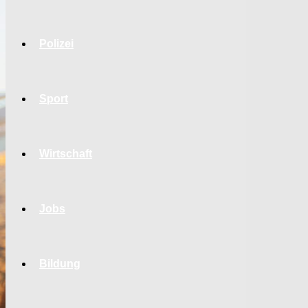
Polizei
Sport
Wirtschaft
Jobs
Bildung