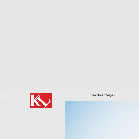
- Werbeanzeige -
RKLÄRUNG
Nachrichten
Kaiserslautern