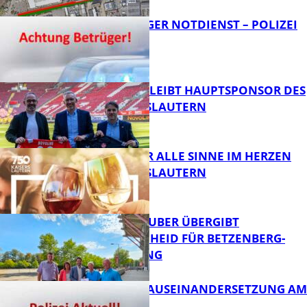
FRAGWÜRDIGER NOTDIENST – POLIZEI
WARNT
FB News
NOVOLINE BLEIBT HAUPTSPONSOR DES
1. FC KAISERSLAUTERN
FB News
GENÜSSE FÜR ALLE SINNE IM HERZEN
VON KAISERSLAUTERN
FB News
MINISTER TEUBER ÜBERGIBT
FÖRDERBESCHEID FÜR BETZENBERG-
ENTWICKLUNG
FB Kultur
HANDFESTE AUSEINANDERSETZUNG AM
PFAFFPLATZ