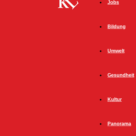
Jobs
Bildung
Umwelt
Gesundheit
Start
FB News
Land fördert barrierefreien Ausbau von
Kultur
Bushaltestellen in Kaiserslautern
FB NEWS
KAISERSLAUTERN
Panorama
TOP NEWS
TWITTER NEWS