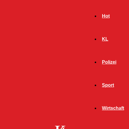
Hot
KL
Polizei
Sport
- Werbeanzeige -
Wirtschaft