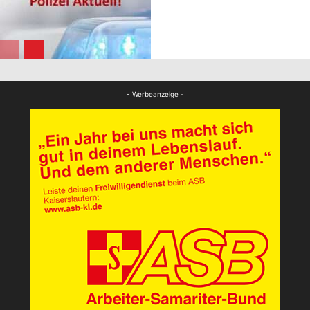
FB News
FB News
- Werbeanzeige -