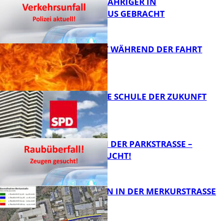
UNFALL: 58-JÄHRIGER IN
KRANKENHAUS GEBRACHT
AUTO FÄNGT WÄHREND DER FAHRT
FEUER
FB News
WIE SIEHT DIE SCHULE DER ZUKUNFT
AUS?
FB News
ÜBERFALL IN DER PARKSTRASSE – Z
EUGEN GESUCHT!
FB News
BAUARBEITEN IN DER MERKURSTRASSE
FB News