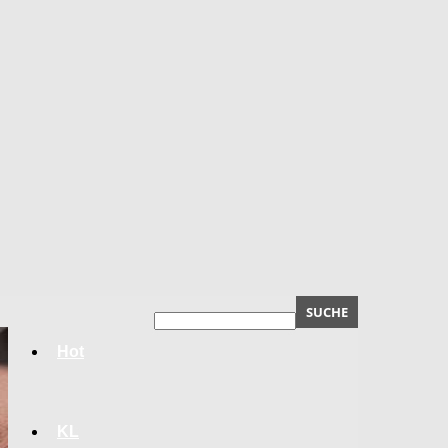
Hot
KL