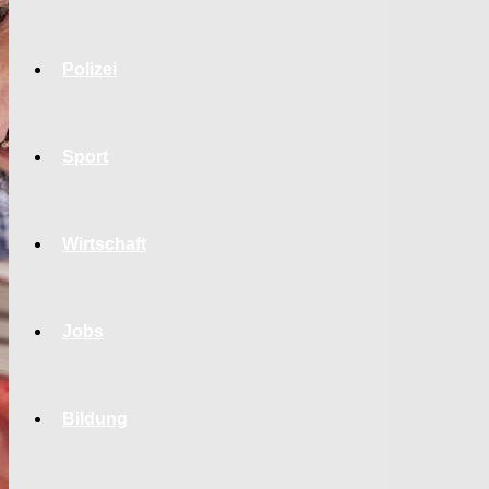
Polizei
Sport
Wirtschaft
Jobs
Bildung