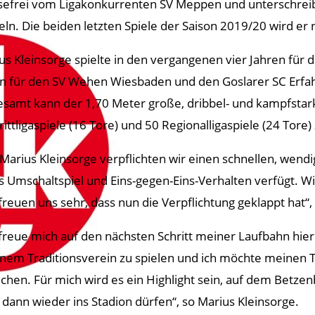
sefrei vom Ligakonkurrenten SV Meppen und unterschreib
eln. Die beiden letzten Spiele der Saison 2019/20 wird er 
us Kleinsorge spielte in den vergangenen vier Jahren fü
n für den SV Wehen Wiesbaden und den Goslarer SC Erfahru
esamt kann der 1,70 Meter große, dribbel- und kampfstarke
rittligaspiele (16 Tore) und 50 Regionalligaspiele (24 Tore)
 Marius Kleinsorge verpflichten wir einen schnellen, wend
s Umschaltspiel und Eins-gegen-Eins-Verhalten verfügt. Wi
freuen uns sehr, dass nun die Verpflichtung geklappt hat“,
 freue mich auf den nächsten Schritt meiner Laufbahn hier
inem Traditionsverein zu spielen und ich möchte meinen Te
ichen. Für mich wird es ein Highlight sein, auf dem Betzen
 dann wieder ins Stadion dürfen“, so Marius Kleinsorge.