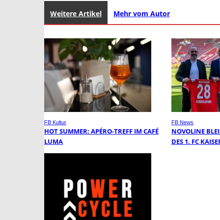
Weitere Artikel
Mehr vom Autor
FB Kultur
FB News
HOT SUMMER: APÉRO-TREFF IM CAFÉ
NOVOLINE BLE
LUMA
DES 1. FC KAI