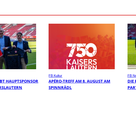
FB Kultur
FB N
IBT HAUPTSPONSOR
APÉRO-TREFF AM 8. AUGUST AM
DIE
SERSLAUTERN
SPINNRÄDL
PAR