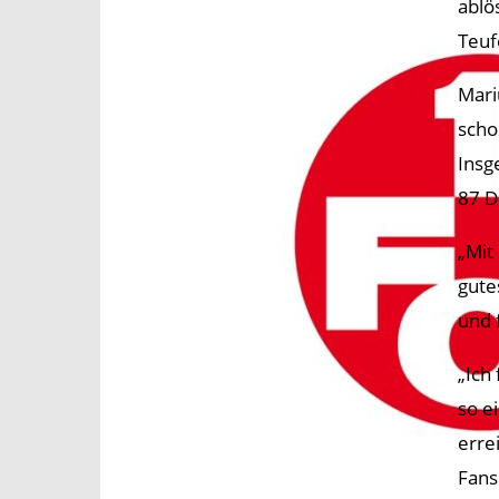
ablö
Teuf
Mari
scho
Insg
87 D
„Mit
gute
und 
„Ich
so e
erre
Fans