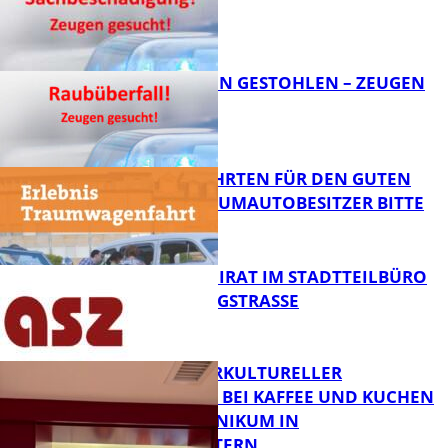
FB News
TEURE KETTEN GESTOHLEN – ZEUGEN
GESUCHT!
FB News
SPENDENFAHRTEN FÜR DEN GUTEN
ZWECK – TRAUMAUTOBESITZER BITTE
MELDEN!
FB News
SENIORENBEIRAT IM STADTTEILBÜRO
IN DER KÖNIGSTRASSE
FB News
NEUER INTERKULTURELLER
TREFFPUNKT BEI KAFFEE UND KUCHEN
IM PFALZKLINIKUM IN
FB News
KAISERSLAUTERN