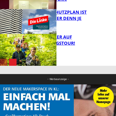
EIN HITZESCHUTZPLAN IST
NOTWENDIGER DENN JE
FB Gesundheit
MIT DEM JÄGER AUF
ENTDECKUNGSTOUR!
FB News
FB News
- Werbeanzeige -