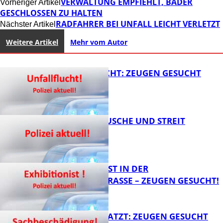
VERWALTUNG EMPFIEHLT, BÄDER
Vorheriger Artikel
GESCHLOSSEN ZU HALTEN
RADFAHRER BEI UNFALL LEICHT VERLETZT
Nächster Artikel
Weitere Artikel
Mehr vom Autor
UNFALLFLUCHT: ZEUGEN GESUCHT
KNALLGERÄUSCHE UND STREIT
FB News
EXHIBITIONIST IN DER
VELMANNSTRASSE – ZEUGEN GESUCHT!
FB News
AUTO ZERKRATZT: ZEUGEN GESUCHT