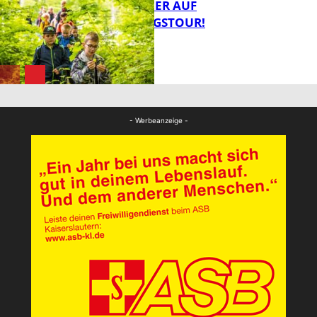
MIT DEM JÄGER AUF
ENTDECKUNGSTOUR!
FB News
FB News
- Werbeanzeige -