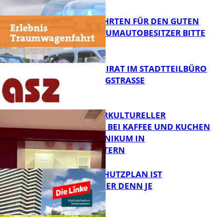
FB News
SPENDENFAHRTEN FÜR DEN GUTEN
ZWECK – TRAUMAUTOBESITZER BITTE
MELDEN!
FB News
SENIORENBEIRAT IM STADTTEILBÜRO
IN DER KÖNIGSTRASSE
FB News
NEUER INTERKULTURELLER
TREFFPUNKT BEI KAFFEE UND KUCHEN
IM PFALZKLINIKUM IN
FB News
KAISERSLAUTERN
EIN HITZESCHUTZPLAN IST
NOTWENDIGER DENN JE
FB Gesundheit