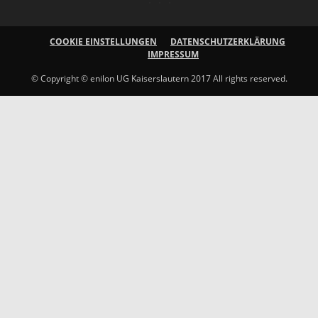
COOKIE EINSTELLUNGEN
DATENSCHUTZERKLÄRUNG
IMPRESSUM
© Copyright © enilon UG Kaiserslautern 2017 All rights reserved.