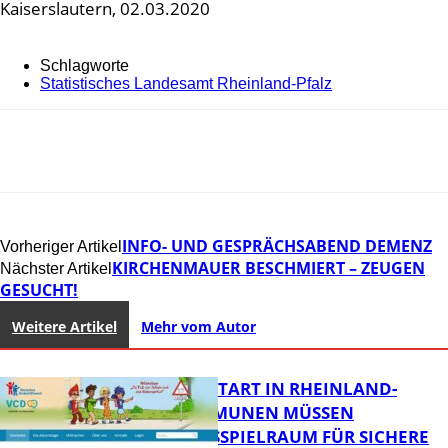
Kaiserslautern, 02.03.2020
Schlagworte
Statistisches Landesamt Rheinland-Pfalz
INFO- UND GESPRÄCHSABEND DEMENZ
Vorheriger Artikel
KIRCHENMAUER BESCHMIERT – ZEUGEN
Nächster Artikel
GESUCHT!
Weitere Artikel
Mehr vom Autor
ZUM SCHULSTART IN RHEINLAND-
PFALZ: KOMMUNEN MÜSSEN
HANDLUNGSSPIELRAUM FÜR SICHERE