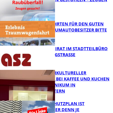
GESUCHT!
FB News
SPENDENFAHRTEN FÜR DEN GUTEN
ZWECK – TRAUMAUTOBESITZER BITTE
MELDEN!
FB News
SENIORENBEIRAT IM STADTTEILBÜRO
IN DER KÖNIGSTRASSE
FB News
NEUER INTERKULTURELLER
TREFFPUNKT BEI KAFFEE UND KUCHEN
IM PFALZKLINIKUM IN
FB News
KAISERSLAUTERN
EIN HITZESCHUTZPLAN IST
NOTWENDIGER DENN JE
FB Gesundheit