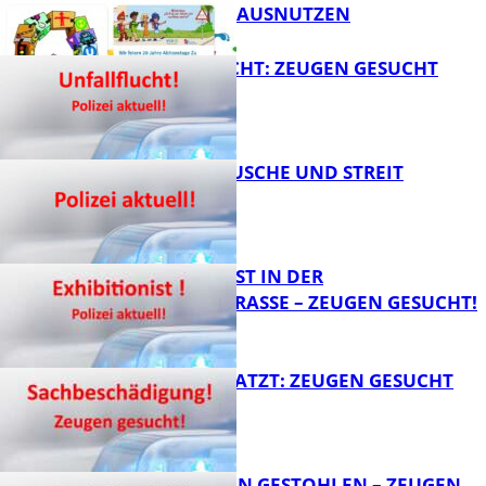
SCHULWEGE AUSNUTZEN
UNFALLFLUCHT: ZEUGEN GESUCHT
FB News
KNALLGERÄUSCHE UND STREIT
FB News
EXHIBITIONIST IN DER
VELMANNSTRASSE – ZEUGEN GESUCHT!
FB News
AUTO ZERKRATZT: ZEUGEN GESUCHT
FB News
TEURE KETTEN GESTOHLEN – ZEUGEN