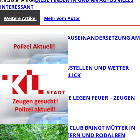
Nächster Artikel
INTERESSANT
Weitere Artikel
Mehr vom Autor
HANDFESTE AUSEINANDERSETZUNG AM
PFAFFPLATZ
PARKEN, BAUSTELLEN UND WETTER
DIGITAL IM BLICK
FB News
UNBEKANNTE LEGEN FEUER – ZEUGEN
GESUCHT!
FB News
NEUER MOM CLUB BRINGT MÜTTER IN
KAISERSLAUTERN UND RODALBEN