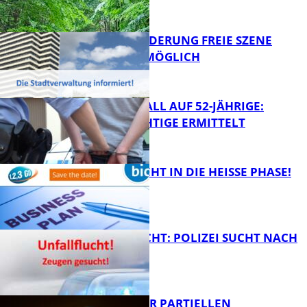
ZUSAMMEN
FB News
PROJEKTFÖRDERUNG FREIE SZENE
WEITERHIN MÖGLICH
FB News
RAUBÜBERFALL AUF 52-JÄHRIGE:
TATVERDÄCHTIGE ERMITTELT
FB Kultur
1,2,3 GO® GEHT IN DIE HEISSE PHASE!
FB News
UNFALLFLUCHT: POLIZEI SUCHT NACH
ZEUGEN
Bildung
VORTRAG ZUR PARTIELLEN