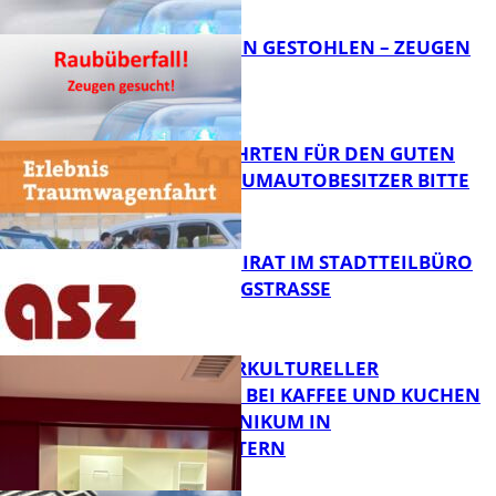
FB News
TEURE KETTEN GESTOHLEN – ZEUGEN
GESUCHT!
FB News
SPENDENFAHRTEN FÜR DEN GUTEN
ZWECK – TRAUMAUTOBESITZER BITTE
MELDEN!
FB News
SENIORENBEIRAT IM STADTTEILBÜRO
IN DER KÖNIGSTRASSE
FB News
NEUER INTERKULTURELLER
TREFFPUNKT BEI KAFFEE UND KUCHEN
IM PFALZKLINIKUM IN
FB News
KAISERSLAUTERN