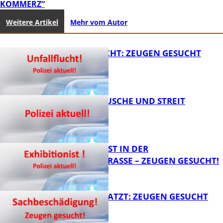
KOMMERZ“
Weitere Artikel
Mehr vom Autor
UNFALLFLUCHT: ZEUGEN GESUCHT
KNALLGERÄUSCHE UND STREIT
FB News
EXHIBITIONIST IN DER
VELMANNSTRASSE – ZEUGEN GESUCHT!
FB News
AUTO ZERKRATZT: ZEUGEN GESUCHT