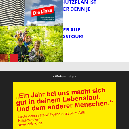
EIN HITZESCHUTZPLAN IST
NOTWENDIGER DENN JE
FB Gesundheit
MIT DEM JÄGER AUF
ENTDECKUNGSTOUR!
FB News
FB News
- Werbeanzeige -