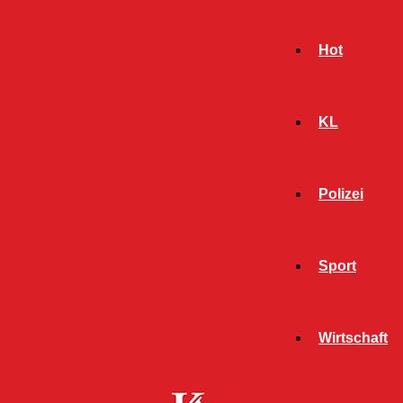
Hot
KL
Polizei
Sport
- Werbeanzeige -
Wirtschaft