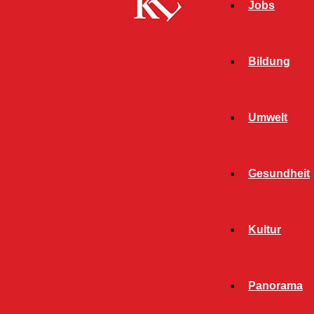
Jobs
Bildung
Umwelt
Gesundheit
Start
FB News
Wertstoffhof Daennerstraße am 1. September
Kultur
geschlossen
FB NEWS
KAISERSLAUTERN
Panorama
Wertstoffhof