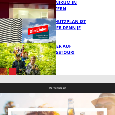
IM PFALZKLINIKUM IN
FB News
KAISERSLAUTERN
EIN HITZESCHUTZPLAN IST
NOTWENDIGER DENN JE
FB Gesundheit
MIT DEM JÄGER AUF
ENTDECKUNGSTOUR!
FB News
FB News
- Werbeanzeige -