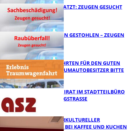
AUTO ZERKRATZT: ZEUGEN GESUCHT
FB News
TEURE KETTEN GESTOHLEN – ZEUGEN
GESUCHT!
FB News
SPENDENFAHRTEN FÜR DEN GUTEN
ZWECK – TRAUMAUTOBESITZER BITTE
MELDEN!
FB News
SENIORENBEIRAT IM STADTTEILBÜRO
IN DER KÖNIGSTRASSE
FB News
NEUER INTERKULTURELLER
TREFFPUNKT BEI KAFFEE UND KUCHEN