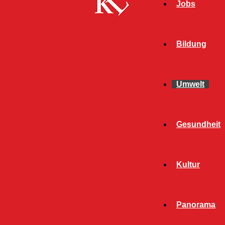
Jobs
Bildung
Umwelt
Gesundheit
Start
Umwelt
Seite 3
UMWELT
Kultur
ALLGEMEIN
BILDUNG
Panorama
Unterstützung für die BUND-Aktion „Lautern
hummelt auf“ gesucht!