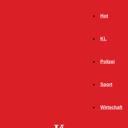
Hot
KL
Polizei
Sport
- Werbeanzeige -
Wirtschaft