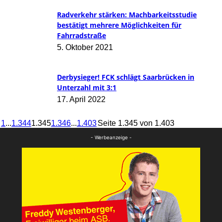
Radverkehr stärken: Machbarkeitsstudie
bestätigt mehrere Möglichkeiten für
Fahrradstraße
5. Oktober 2021
Derbysieger! FCK schlägt Saarbrücken in
Unterzahl mit 3:1
17. April 2022
1
...
1.344
1.345
1.346
...
1.403
Seite 1.345 von 1.403
- Werbeanzeige -