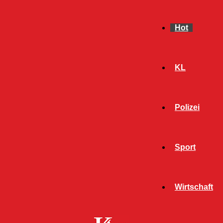
Hot
KL
Polizei
Sport
- Werbeanzeige -
Wirtschaft