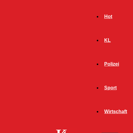
Hot
KL
Polizei
Sport
- Werbeanzeige -
Wirtschaft