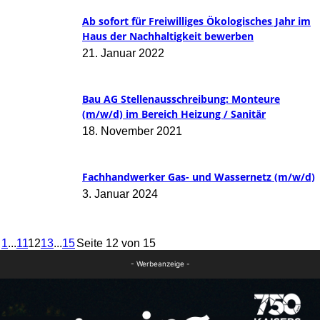
Ab sofort für Freiwilliges Ökologisches Jahr im
Haus der Nachhaltigkeit bewerben
21. Januar 2022
Bau AG Stellenausschreibung: Monteure
(m/w/d) im Bereich Heizung / Sanitär
18. November 2021
Fachhandwerker Gas- und Wassernetz (m/w/d)
3. Januar 2024
1
...
11
12
13
...
15
Seite 12 von 15
- Werbeanzeige -