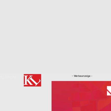
- Werbeanzeige -
RKLÄRUNG
Nachrichten
Kaiserslautern