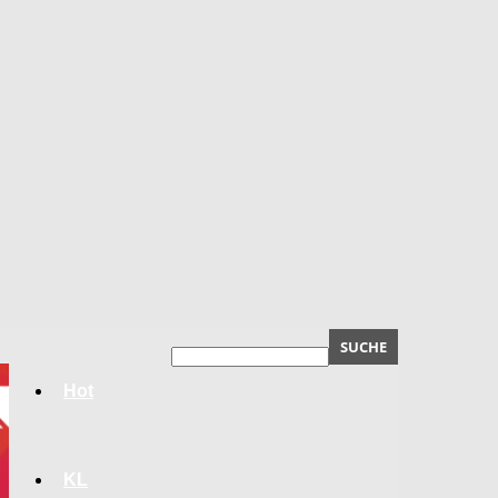
Hot
KL