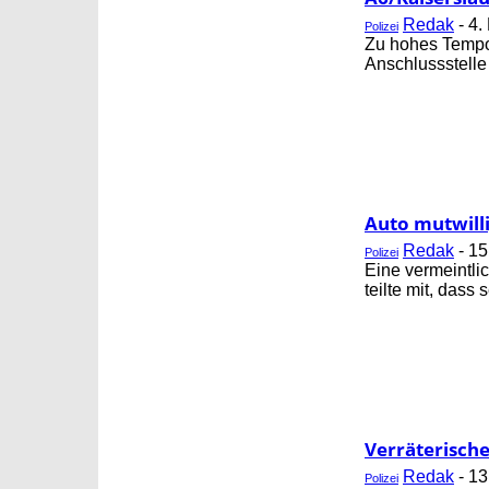
Redak
-
4.
Polizei
Zu hohes Tempo 
Anschlussstelle 
Auto mutwilli
Redak
-
15
Polizei
Eine vermeintli
teilte mit, dass s
Verräterisch
Redak
-
13
Polizei