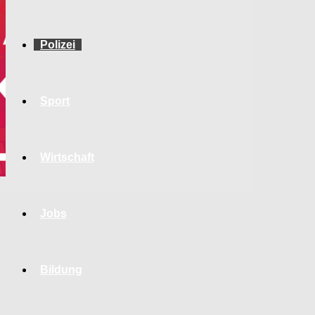
Polizei
Sport
Wirtschaft
Jobs
Bildung