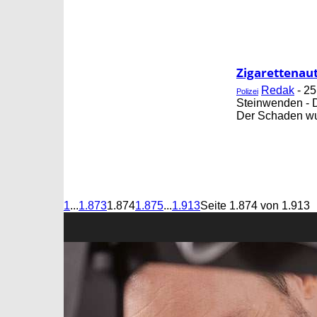
Zigarettenau
Redak
-
25
Polizei
Steinwenden - 
Der Schaden wur
1
...
1.873
1.874
1.875
...
1.913
Seite 1.874 von 1.913