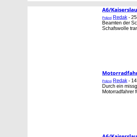
CORNING
FB GESUNDHEIT
A6/Kaiserslau
Redak
-
25
Polizei
Beamten der Sch
Schafswolle tra
Motorradfahre
Redak
-
14
Polizei
Durch ein miss
Motorradfahrer 
A6/Kaiserslau