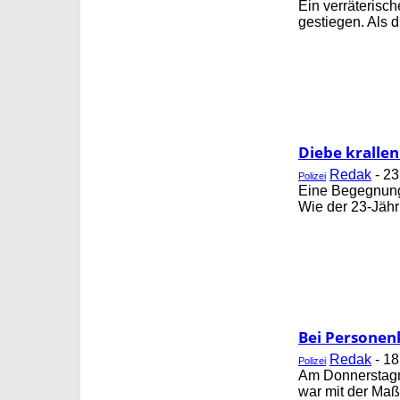
Ein verräterisc
gestiegen. Als d
Diebe krallen
Redak
-
23
Polizei
Eine Begegnung 
Wie der 23-Jähri
Bei Personenk
Redak
-
18
Polizei
Am Donnerstagna
war mit der Maß