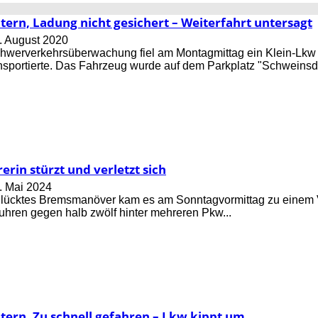
tern, Ladung nicht gesichert – Weiterfahrt untersagt
. August 2020
werverkehrsüberwachung fiel am Montagmittag ein Klein-Lkw a
nsportierte. Das Fahrzeug wurde auf dem Parkplatz "Schweinsdel
rin stürzt und verletzt sich
. Mai 2024
glücktes Bremsmanöver kam es am Sonntagvormittag zu einem V
fuhren gegen halb zwölf hinter mehreren Pkw...
tern, Zu schnell gefahren – Lkw kippt um