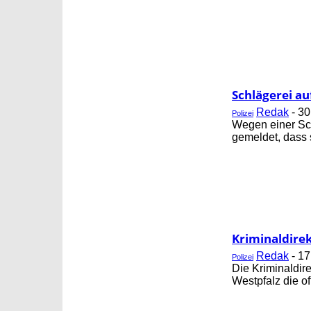
Schlägerei au
Redak
-
30
Polizei
Wegen einer Sch
gemeldet, dass 
Kriminaldirek
Redak
-
17
Polizei
Die Kriminaldire
Westpfalz die of