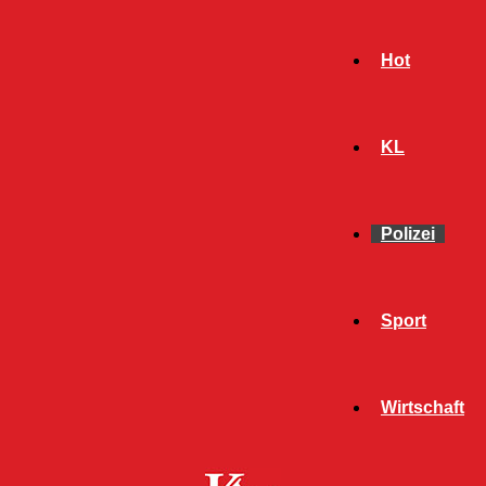
Hot
KL
Polizei
Sport
- Werbeanzeige -
Wirtschaft