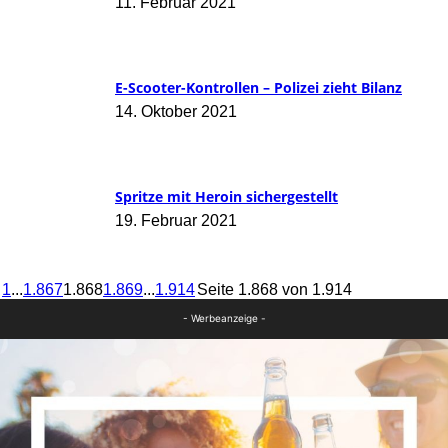
11. Februar 2021
E-Scooter-Kontrollen – Polizei zieht Bilanz
14. Oktober 2021
Spritze mit Heroin sichergestellt
19. Februar 2021
1
...
1.867
1.868
1.869
...
1.914
Seite 1.868 von 1.914
- Werbeanzeige -