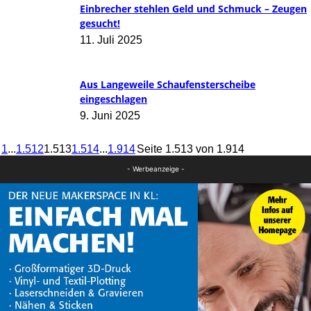
Einbrecher stehlen Geld und Schmuck – Zeugen
gesucht!
11. Juli 2025
Aus Langeweile Schaufensterscheibe
eingeschlagen
9. Juni 2025
1
...
1.512
1.513
1.514
...
1.914
Seite 1.513 von 1.914
- Werbeanzeige -