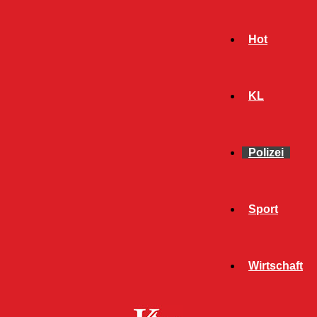
Hot
KL
Polizei
Sport
- Werbeanzeige -
Wirtschaft