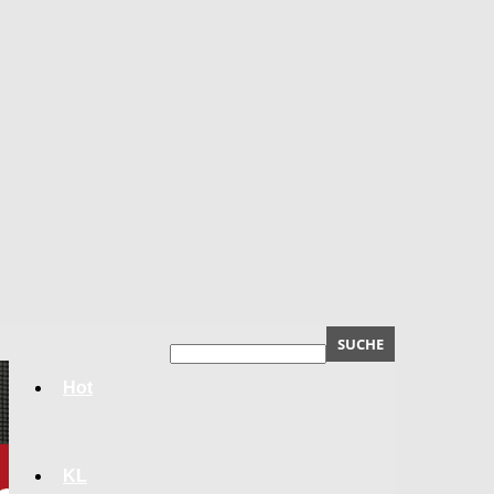
Hot
KL