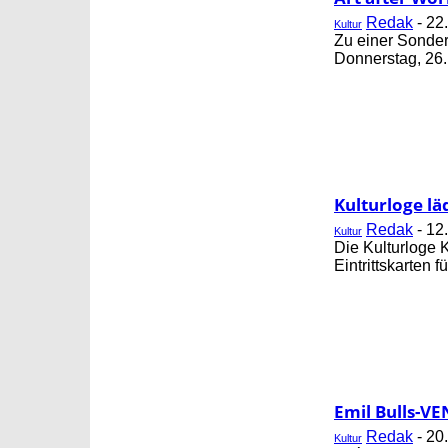
Redak
-
22
Kultur
Zu einer Sonder
Donnerstag, 26. 
Kulturloge lä
Redak
-
12
Kultur
Die Kulturloge K
Eintrittskarten 
Emil Bulls-V
Redak
-
20
Kultur