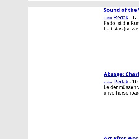
CORNING
FB GESUNDHEIT
Sound of the 
Redak
-
13
Kultur
Fado ist die Ku
Fadistas (so we
Absage: Chari
Redak
-
10
Kultur
Leider müssen w
unvorhersehbare
Art after Wor