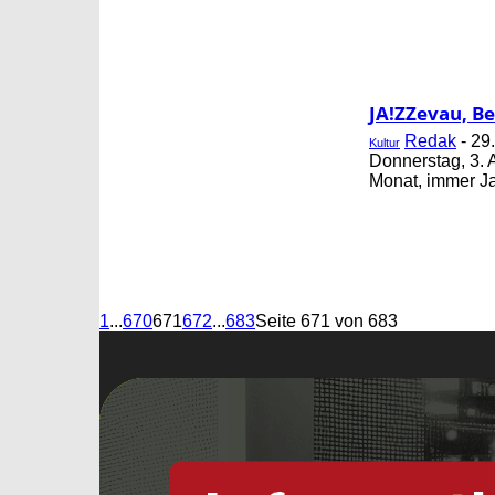
JA!ZZevau, B
Redak
-
29
Kultur
Donnerstag, 3. 
Monat, immer Ja
1
...
670
671
672
...
683
Seite 671 von 683