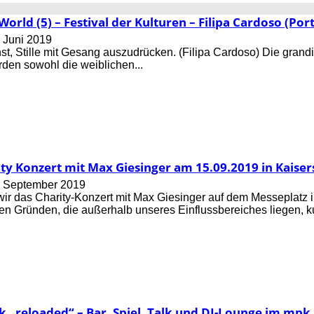
World (5) – Festival der Kulturen – Filipa Cardoso (Po
. Juni 2019
nst, Stille mit Gesang auszudrücken. (Filipa Cardoso) Die grand
rden sowohl die weiblichen...
ty Konzert mit Max Giesinger am 15.09.2019 in Kaisersl
. September 2019
ir das Charity-Konzert mit Max Giesinger auf dem Messeplatz 
n Gründen, die außerhalb unseres Einflussbereiches liegen, kurz
k „reloaded“ – Bar, Spiel, Talk und DJ-Lounge im mpk