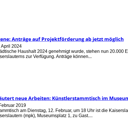
zene: Anträge auf Projektförderung ab jetzt möglich
 April 2024
dtische Haushalt 2024 genehmigt wurde, stehen nun 20.000 Eur
serslauterns zur Verfügung. Anträge können...
läutert neue Arbeiten: Künstlerstammtisch im Museum
 Februar 2019
ammtisch am Dienstag, 12. Februar, um 18 Uhr ist die Kaisersl
serslautern (mpk), Museumsplatz 1, zu Gast....