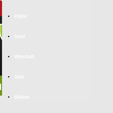
Polizei
Sport
Wirtschaft
Jobs
Bildung