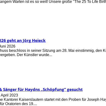
angem Warten ist es so weit! Unsere große "The 25 To Life Birthd
026 geht an Jörg Heieck
Juni 2026
huss beschloss in seiner Sitzung am 28. Mai einstimmig, den K
vergeben. Der Künstler wurde...
& Sänger für Haydns „Schöpfung“ gesucht
 April 2023
e Kantorei Kaiserslautern startet mit den Proben für Joseph H
ür Oratorien des 19....