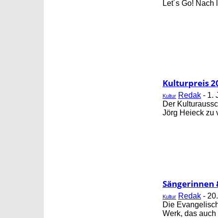
Let´s Go! Nach l
Kulturpreis 2
Redak
-
1. 
Kultur
Der Kulturaussc
Jörg Heieck zu 
Sängerinnen 
Redak
-
20.
Kultur
Die Evangelisch
Werk, das auch f